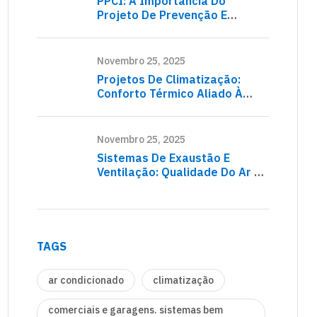
PPCI: A Importância Do
Projeto De Prevenção E
Proteção Contra Incêndio
Novembro 25, 2025
Projetos De Climatização:
Conforto Térmico Aliado À
Eficiência Energética
Novembro 25, 2025
Sistemas De Exaustão E
Ventilação: Qualidade Do Ar E
Segurança Operacional
TAGS
ar condicionado
climatização
comerciais e garagens. sistemas bem