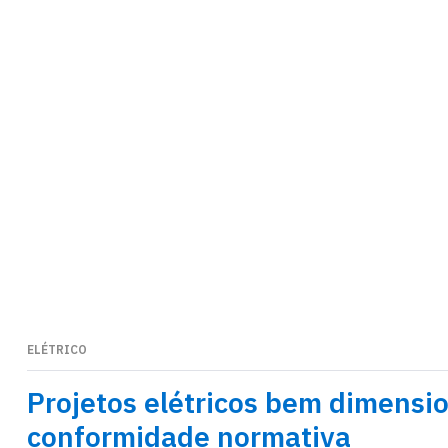
>
Home
engenharia elétrica
ELÉTRICO
22
DEZ
Projetos elétricos bem dimensio
conformidade normativa