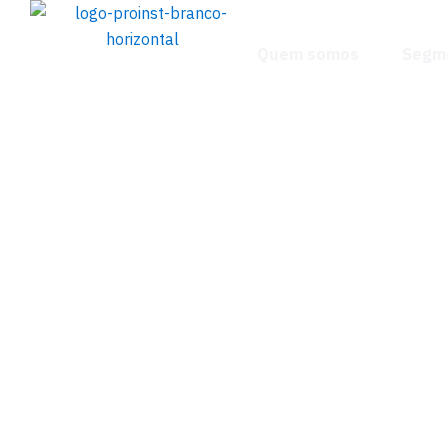
Quem somos
Segm
Engenharia Elé