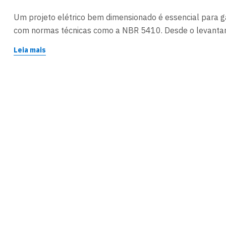
Um projeto elétrico bem dimensionado é essencial para ga
com normas técnicas como a NBR 5410. Desde o levantam
circuitos, proteções e aterramento, um projeto elétrico pro
Leia mais
desempenho adequado das instalações em edificações resid