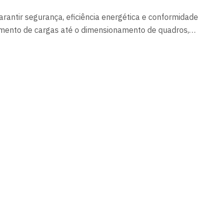
rantir segurança, eficiência energética e conformidade
ento de cargas até o dimensionamento de quadros,
fissional reduz riscos, evita desperdícios e assegura o
enciais, comerciais e industriais.